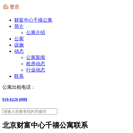
财富中心千禧公寓
简介
公寓介绍
公寓
设施
动态
公寓新闻
租房动态
行业动态
联系
公寓出租电话：
010-6226 6988
北京财富中心千禧公寓联系